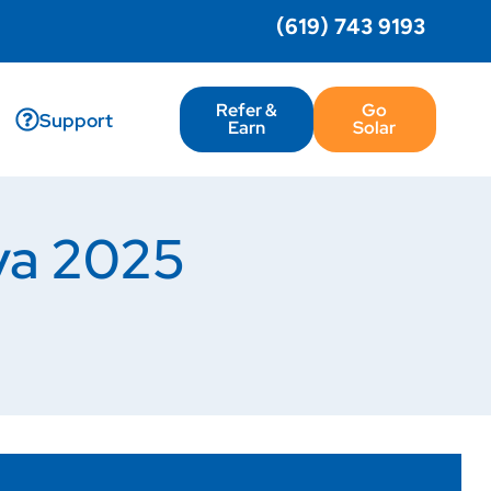
(619) 743 9193
Refer &
Go
Support
Earn
Solar
iva 2025